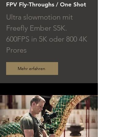
FPV Fly-Throughs / One Shot
Ultra slowmotion mit
Freefly Ember S5K.
600FPS in 5K oder 800 4K
Prores
Mehr erfahren