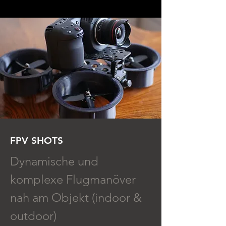
FPV SHOTS
Dynamische und
komplexe Flugmanöver
nah am Objekt (indoor &
outdoor)