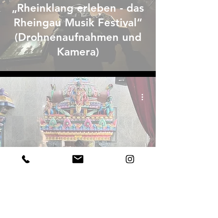
„Rheinklang erleben - das
Rheingau Musik Festival“
(Drohnenaufnahmen und
Kamera)
1 Min. Lesezeit
Filmproduktion in Penang,
Malayasia