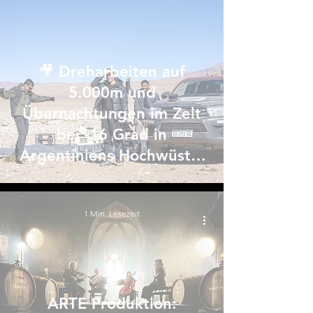
🎥 Dreharbeiten auf
5.000m und
Übernachtungen im Zelt
bei -16 Grad in
Argentiniens Hochwüste!
😱
1 Min. Lesezeit
ARTE Produktion: